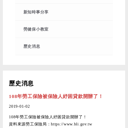
級距及費率更新
2018-10-29
108年1月1日起，勞保普通事故保
新知時事分享
險費率調高0.5%，按被保險人月投保薪資10%計
算
勞健保小教室
2018-09-13
107/9/16(日)桃源仙谷樂園親子野
炊登山健行活動改至107/9/23(日)舉行
歷史消息
2018-08-31
會員福利：107年度會員子女獎助
學金9/1~10/31受理申請
2018-08-15
免費會員福利~桃源仙谷樂園親子
野炊登山健行活動開放登記(名額有限)感謝熱烈
歷史消息
參與9/3已額滿!
2018-07-27
政府補助80%~100%【3年7萬】
108年勞工保險被保險人紓困貸款開辦了！
【勞工自主學習職訓課程】下半年課程 8/7 起開
2019-01-02
放線上搶位！
108年勞工保險被保險人紓困貸款開辦了！
2018-01-04
健保逕調公告
資料來源勞工保險局：https://www.bli.gov.tw