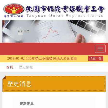
Toggl
navig
2019-01-02
108年勞工保險被保險人紓困貸款
消息一覽
開辦了！
首頁
歷史消息
2018-12-27
2019最新課程※財富傳承＆稅務規
劃及交通事故理賠實務研習會※
歷史消息
2018-12-11
106學年度會員及子女獎學金錄取
名單
2018-11-26
108年起保險工會勞健保投保薪資
最新消息