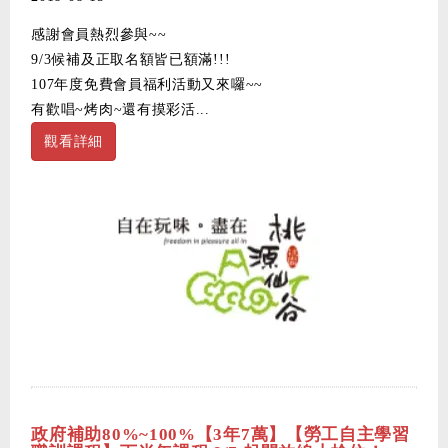
感謝會員熱烈參與~~
9/3候補及正取名額皆已額滿!!!
107年度免費會員福利活動又來囉~~
有歡唱~烤肉~還有摸彩活...
觀看詳細
政府補助80%~100%【3年7萬】【勞工自主學習