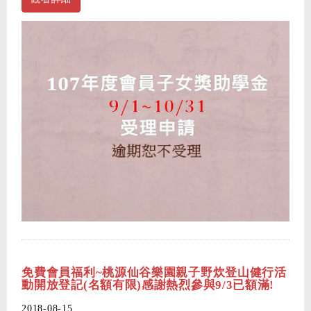
免費會員福利~桃源仙谷樂園親子野炊登山健行活
動開放登記(名額有限)感謝熱烈參與9/3已額滿!
2018-08-15