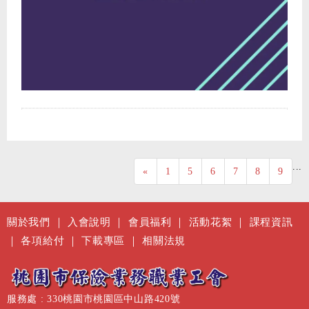
...
«
1
5
6
7
8
9
關於我們
｜
入會說明
｜
會員福利
｜
活動花絮
｜
課程資訊
｜
各項給付
｜
下載專區
｜
相關法規
服務處 : 330桃園市桃園區中山路420號