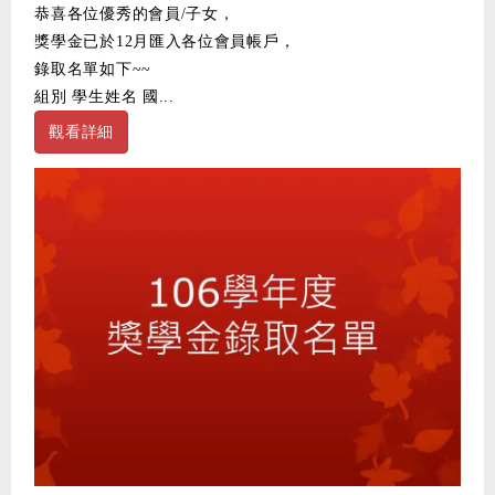
恭喜各位優秀的會員/子女，
獎學金已於12月匯入各位會員帳戶，
錄取名單如下~~
組別 學生姓名 國...
觀看詳細