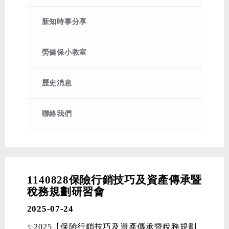
2026-03-26
115年清明節連假公告
2026-02-23
115年228和平紀念日連假公告
新知時事分享
2026-02-06
115年春節放假公告
2026-01-16
【115年度自強旅遊活動】阿里山
勞健保小教室
櫻花、粉紅山丘、歐樂沃城堡2日遊
2025-12-23
115年健保署覈實113年健保投保身
歷史消息
分及投保金額公告
聯絡我們
1140828保險行銷技巧及資產傳承暨
稅務規劃研習會
2025-07-24
✨2025【保險行銷技巧及資產傳承暨稅務規劃