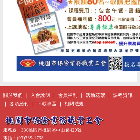
關於我們
｜
入會說明
｜
會員福利
｜
活動花絮
｜
課程資訊
｜
各項給付
｜
下載專區
｜
相關法規
服務處 : 330桃園市桃園區中山路420號
電話 : (03)339-1768