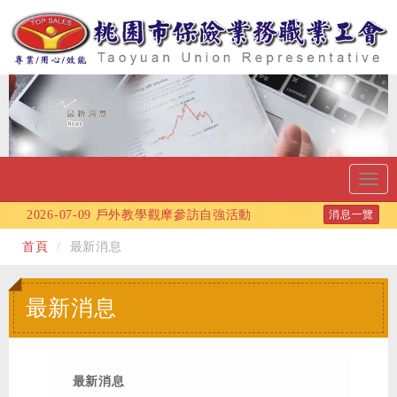
Toggl
navig
2026-07-09
戶外教學觀摩參訪自強活動
消息一覽
2026-06-10
115年端午節連假公告
首頁
最新消息
2026-06-09
115年度自強旅遊活動-採蜜蘋果、
武陵深秋賞楓2天1夜度假之旅!!
最新消息
2026-05-13
會員福利：115/06/06 (六)自行車
健康樂活行活動
2026-04-28
115年五一勞動節連假公告
最新消息