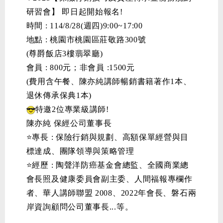
研習會】 即日起開始報名!
時間 : 114/8/28(週四)9:00~17:00
地點 : 桃園市桃園區莊敬路300號
(尊爵飯店3樓翡翠廳)
會員 : 800元；非會員 :1500元
(費用含午餐、陳亦純講師暢銷書籍著作1本、
退休傳承保典1本)
特邀2位專業級講師!
陳亦純 保經公司董事長
⭐專長 : 保險行銷與規劃、高額保單經營與目
標達成、團隊領導與策略管理
⭐經歷 : 陶聲洋防癌基金會總監、全國商業總
會長照及健康委員會副主委、人間福報專欄作
者、華人講師聯盟 2008、2022年會長、磐石兩
岸資詢顧問公司董事長...等。