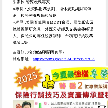
朱家棟 資深稅務專家
⭐專長 : 投資與財務規劃、退休規劃與財富傳
承、稅務諮詢與節稅策略
⭐經歷 :美國百萬圓桌MDRT會員、國際股市及
總體經濟研究員、外匯分析師及交易操盤經理
人、保險公司專任稅務講師、台積電特約稅務
講師...等。
⚠️限額80名(額滿即關閉表單)
報名網址：
https://forms.gle/Kf8MPJfYerveift1A