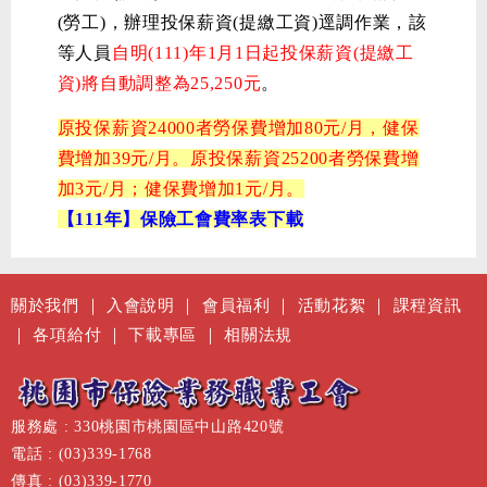
(勞工)，辦理投保薪資(提繳工資)逕調作業，該
等人員
自明(111)年1月1日起投保薪資(提繳工
資)將自動調整為25,250元
。
原投保薪資24000者勞保費增加80元/月，健保
費增加39元/月。原投保薪資25200者勞保費增
加3元/月；健保費增加1元/月。
【111年】保險工會費率表下載
關於我們
｜
入會說明
｜
會員福利
｜
活動花絮
｜
課程資訊
｜
各項給付
｜
下載專區
｜
相關法規
服務處 : 330桃園市桃園區中山路420號
電話 : (03)339-1768
傳真 : (03)339-1770