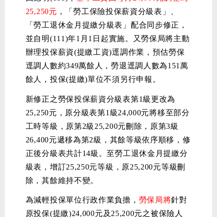
25,250元
，「勞工保險投保薪資分級表」、
「勞工退休金月提繳分級表」配合同步修正，
並自明(111)年1月1日起實施。又勞保局將主動
辦理投保薪資(提繳工資)逕調作業，預估勞保
逕調人數約349萬餘人，勞退逕調人數為151萬
餘人，投保(提繳)單位不須另行申報。
新修正之勞保投保薪資分級表第1級更改為
25,250元，原分級表第1級24,000元將移至部分
工時等級，原第2級25,200元刪除，原第3級
26,400元遞移為第2級，其餘等級依序順移，修
正後分級表共計14級。至勞工退休金月提繳分
級表，增訂25,250元等級，原25,200元等級刪
除，其餘維持不變。
為減輕投保單位行政作業負擔，
勞保局將
針對
原投保(提繳)24,000元及25,200元之被保險人