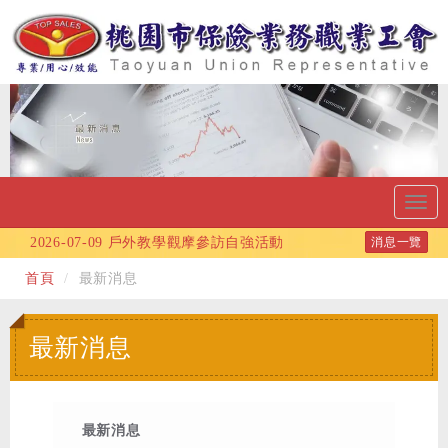
Toggl
navig
2026-07-09
戶外教學觀摩參訪自強活動
消息一覽
2026-06-10
115年端午節連假公告
首頁
最新消息
2026-06-09
115年度自強旅遊活動-採蜜蘋果、
武陵深秋賞楓2天1夜度假之旅!!
最新消息
2026-05-13
會員福利：115/06/06 (六)自行車
健康樂活行活動
2026-04-28
115年五一勞動節連假公告
最新消息