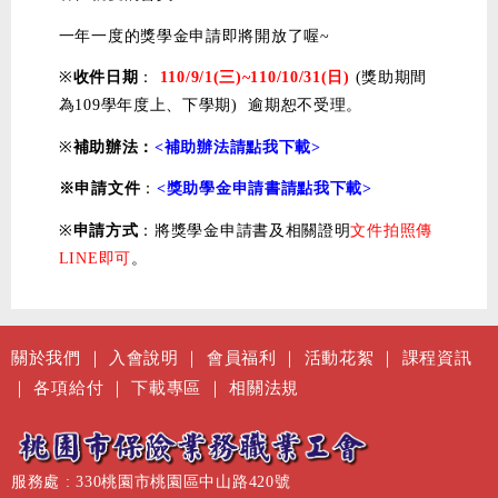
一年一度的獎學金申請即將開放了喔~
※
收件日期
：
110/9/1(三)~110/10/31(日)
(獎助期間
為109學年度上、下學期) 逾期恕不受理。
※
補助辦法：
<補助辦法請點我下載>
※申請文件
：
<獎助學金申請書請點我下載>
※
申請方式
：將獎學金申請書及相關證明
文件拍照傳
LINE即可
。
關於我們
｜
入會說明
｜
會員福利
｜
活動花絮
｜
課程資訊
｜
各項給付
｜
下載專區
｜
相關法規
服務處 : 330桃園市桃園區中山路420號