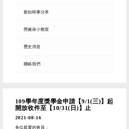
2026-03-26
115年清明節連假公告
2026-02-23
115年228和平紀念日連假公告
新知時事分享
2026-02-06
115年春節放假公告
2026-01-16
【115年度自強旅遊活動】阿里山
勞健保小教室
櫻花、粉紅山丘、歐樂沃城堡2日遊
2025-12-23
115年健保署覈實113年健保投保身
歷史消息
分及投保金額公告
聯絡我們
109學年度獎學金申請【9/1(三)】起
開放收件至【10/31(日)】止
2021-08-16
各位親愛的會員：