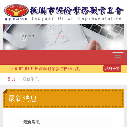
Toggl
navig
2026-07-09
戶外教學觀摩參訪自強活動
消息一覽
2026-06-10
115年端午節連假公告
首頁
最新消息
2026-06-09
115年度自強旅遊活動-採蜜蘋果、
武陵深秋賞楓2天1夜度假之旅!!
最新消息
2026-05-13
會員福利：115/06/06 (六)自行車
健康樂活行活動
2026-04-28
115年五一勞動節連假公告
最新消息