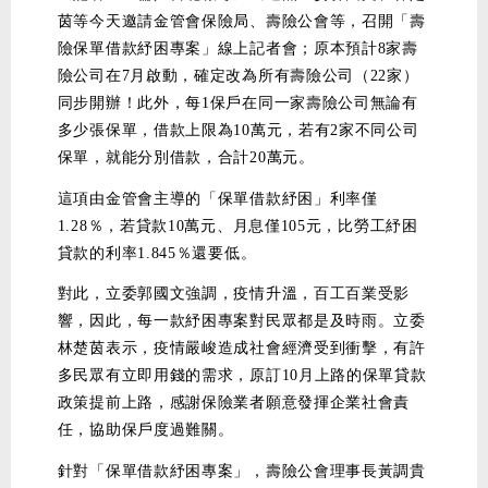
茵等今天邀請金管會保險局、壽險公會等，召開「壽
險保單借款紓困專案」線上記者會；原本預計8家壽
險公司在7月啟動，確定改為所有壽險公司（22家）
同步開辦！此外，每1保戶在同一家壽險公司無論有
多少張保單，借款上限為10萬元，若有2家不同公司
保單，就能分別借款，合計20萬元。
這項由金管會主導的「保單借款紓困」利率僅
1.28％，若貸款10萬元、月息僅105元，比勞工紓困
貸款的利率1.845％還要低。
對此，立委郭國文強調，疫情升溫，百工百業受影
響，因此，每一款紓困專案對民眾都是及時雨。立委
林楚茵表示，疫情嚴峻造成社會經濟受到衝擊，有許
多民眾有立即用錢的需求，原訂10月上路的保單貸款
政策提前上路，感謝保險業者願意發揮企業社會責
任，協助保戶度過難關。
針對「保單借款紓困專案」，壽險公會理事長黃調貴