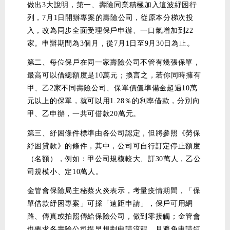
做出3大說明，第一、壽險同業積極加入這波紓困行
列，7月1日開辦專案的壽險公司，從原本分梯次投
入，改為同步全面受理保戶申辦、一口氣增加到22
家。申辦期間為3個月，從7月1日至9月30日為止。
第二、每位保戶在同一家壽險公司不管有幾張保單，
最高可以借總額度是10萬元；換言之，若你同時擁有
甲、乙2家不同壽險公司、保單價值準備金超過10萬
元以上的保單，就可以用1.28％的利率借款，分別向
甲、乙申辦，一共可借款20萬元。
第三、紓困條件標準由各公司認定，但將參照《勞保
紓困貸款》的條件，其中，公司可自行訂定停止額度
（名額），例如：甲公司規模較大、訂30萬人，乙公
司規模小、定10萬人。
金管會保險局主秘蔡火炎表示，考量疫情期間，「保
單借款紓困專案」可採「遠距申請」，保戶可用網
路、傳真或拍照傳給保險公司，做到零接觸；金管會
也要求各壽險公司提早規劃申請流程，且避免申請短