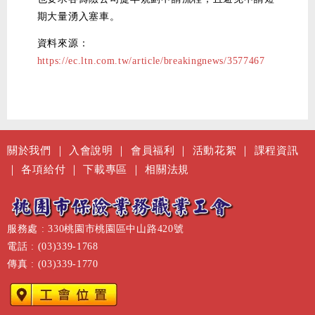
期大量湧入塞車。
資料來源：
https://ec.ltn.com.tw/article/breakingnews/3577467
關於我們
｜
入會說明
｜
會員福利
｜
活動花絮
｜
課程資訊
｜
各項給付
｜
下載專區
｜
相關法規
服務處 : 330桃園市桃園區中山路420號
電話 : (03)339-1768
傳真 : (03)339-1770