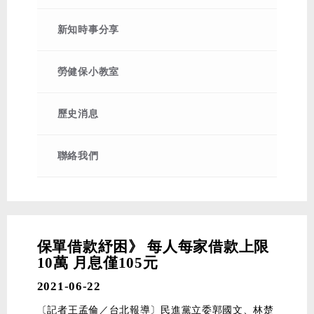
2026-03-26
115年清明節連假公告
2026-02-23
115年228和平紀念日連假公告
新知時事分享
2026-02-06
115年春節放假公告
2026-01-16
【115年度自強旅遊活動】阿里山
勞健保小教室
櫻花、粉紅山丘、歐樂沃城堡2日遊
2025-12-23
115年健保署覈實113年健保投保身
歷史消息
分及投保金額公告
聯絡我們
保單借款紓困》 每人每家借款上限
10萬 月息僅105元
2021-06-22
〔記者王孟倫／台北報導〕民進黨立委郭國文、林楚