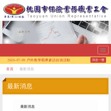
Toggl
navig
2026-07-09
戶外教學觀摩參訪自強活動
消息一覽
2026-06-10
115年端午節連假公告
首頁
最新消息
2026-06-09
115年度自強旅遊活動-採蜜蘋果、
武陵深秋賞楓2天1夜度假之旅!!
最新消息
2026-05-13
會員福利：115/06/06 (六)自行車
健康樂活行活動
2026-04-28
115年五一勞動節連假公告
最新消息