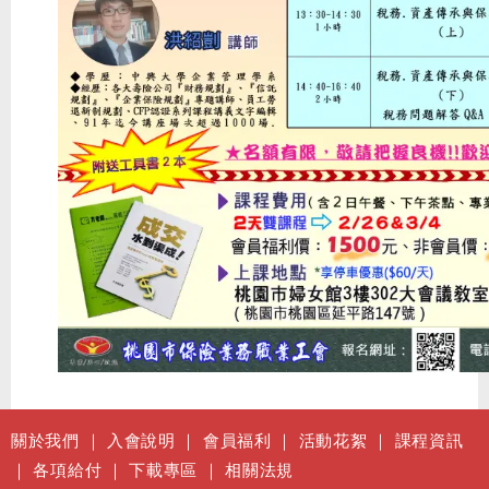
關於我們
｜
入會說明
｜
會員福利
｜
活動花絮
｜
課程資訊
｜
各項給付
｜
下載專區
｜
相關法規