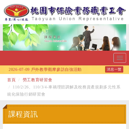
Toggl
navig
2026-07-09
戶外教學觀摩參訪自強活動
消息一覽
2026-06-10
115年端午節連假公告
首頁
勞工教育研習會
2026-06-09
115年度自強旅遊活動-採蜜蘋果、
110/2/26、110/3/4-車禍理賠調解及稅務資產規劃多元性系
統化保險行銷研習會
武陵深秋賞楓2天1夜度假之旅!!
2026-06-02
報稅必看！去年領取的保險給付不
課程資訊
用申報所得稅
2026-06-02
報稅季來臨~ 2026報稅省稅必看!