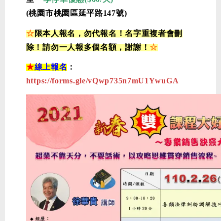
(桃園市桃園區延平路147號)
☆
限
本人
報名，勿代報名！名字重複者會刪
除！請勿一人報多個名額，謝謝！
☆
★
線上報名
：
https://forms.gle/vQwp735n7mU1YwuGA