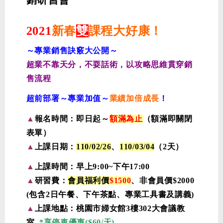
2021
新春
雙
課程大好康！
～專業銷售訣竅大公開～
超業不靠天分，不耍話術，以攻略思維貫穿銷
售流程
超前部署～專業加值～
業績加倍成長
！
▲
報名時間：即日起～
額滿為止
（額滿即關閉
表單）
▲
上課日期：
110/02/26
、
110/03/04
（2天）
▲
上課時間：
早上9:00~下午17:00
▲
研習費：
會員福利價
$1500
、非會員價$2000
(包含2日午餐、下午茶點、專業工具書及講義)
▲
上課地點：桃園市婦女館3樓302大會議教
室
*享停車優惠($60/天)