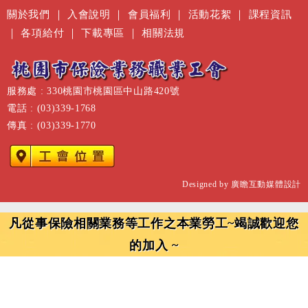
關於我們
｜
入會說明
｜
會員福利
｜
活動花絮
｜
課程資訊
｜
各項給付
｜
下載專區
｜
相關法規
服務處 : 330桃園市桃園區中山路420號
電話 : (03)339-1768
傳真 : (03)339-1770
Designed by
廣瞻互動媒體設計
凡從事保險相關業務等工作之本業勞工~竭誠歡迎您
的加入 ~