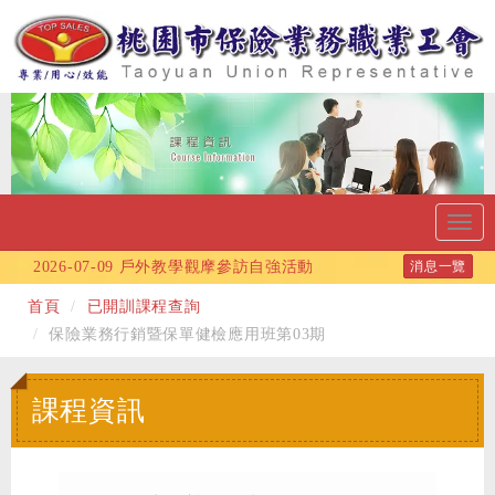
Toggl
navig
2026-07-09
戶外教學觀摩參訪自強活動
消息一覽
2026-06-10
115年端午節連假公告
首頁
已開訓課程查詢
2026-06-09
115年度自強旅遊活動-採蜜蘋果、
保險業務行銷暨保單健檢應用班第03期
武陵深秋賞楓2天1夜度假之旅!!
2026-06-02
報稅必看！去年領取的保險給付不
課程資訊
用申報所得稅
2026-06-02
報稅季來臨~ 2026報稅省稅必看!